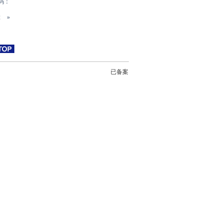
码：
2
»
已备案