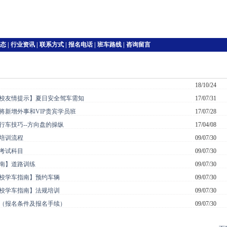
态
|
行业资讯
|
联系方式
|
报名电话
|
班车路线
|
咨询留言
18/10/24
校友情提示】夏日安全驾车需知
17/07/31
将新增外事和VIP贵宾学员班
17/07/28
行车技巧--方向盘的操纵
17/04/08
培训流程
09/07/30
考试科目
09/07/30
南】道路训练
09/07/30
校学车指南】预约车辆
09/07/30
校学车指南】法规培训
09/07/30
（报名条件及报名手续）
09/07/30