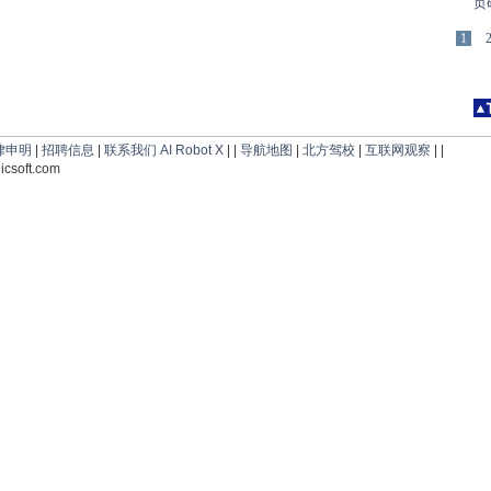
页
1
律申明
|
招聘信息
|
联系我们
AI Robot X
| |
导航地图
|
北方驾校
|
互联网观察
| |
csoft.com