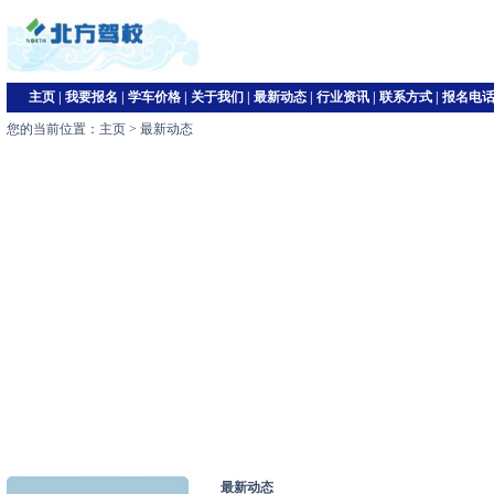
主页
|
我要报名
|
学车价格
|
关于我们
|
最新动态
|
行业资讯
|
联系方式
|
报名电
您的当前位置：
主页
>
最新动态
最新动态